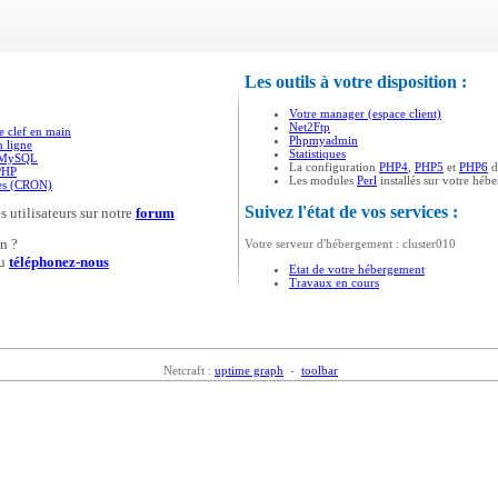
Les outils à votre disposition :
Votre manager (espace client)
Net2Ftp
e clef en main
Phpmyadmin
n ligne
Statistiques
s MySQL
La configuration
PHP4
,
PHP5
et
PHP6
d
PHP
Les modules
Perl
installés sur votre héb
ées (CRON)
Suivez l'état de vos services :
s utilisateurs sur notre
forum
n ?
Votre serveur d'hébergement : cluster010
u
téléphonez-nous
Etat de votre hébergement
Travaux en cours
Netcraft :
uptime graph
-
toolbar